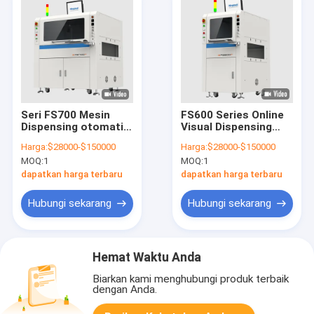
Seri FS700 Mesin
FS600 Series Online
Dispensing otomatis
Visual Dispensing
Online Visual FPC
Machine Underfill
Harga:
$28000-$150000
Harga:
$28000-$150000
SMT Dam&Fill
Dam&Fill Lens Gluing
MOQ:
1
MOQ:
1
MiniLED Flip-chip BGA
PUR Adhesive
Underfill
Dispensing untuk
dapatkan harga terbaru
dapatkan harga terbaru
Bezel Tengah
Hubungi sekarang
Hubungi sekarang
Hemat Waktu Anda
Biarkan kami menghubungi produk terbaik
dengan Anda.