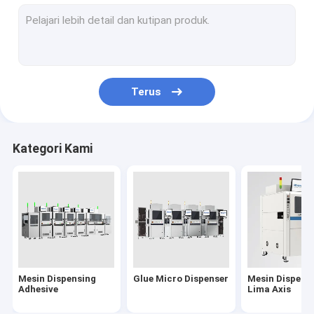
Mesin Dispensing Desktop
Mesin pemotong logam presisi
Sistem Pengelasan Resistensi
Terus
Pump Platen Sekrup
Piezo Jet Valve
Kategori Kami
Dispenser Tekanan Waktu
Peralatan dispensing
Mesin Dispensing
Glue Micro Dispenser
Mesin Dispens
Adhesive
Lima Axis