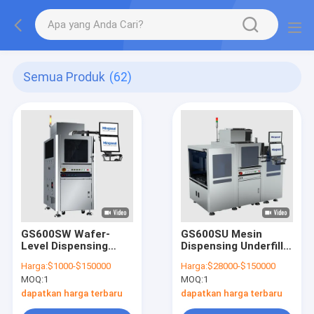
Semua Produk
(62)
GS600SW Wafer-
GS600SU Mesin
Level Dispensing
Dispensing Underfill
Machine RDL
FCBGA, FCCSP, SIP
Harga:
$1000-$150000
Harga:
$28000-$150000
Pertama WLP CUF
Die Form Underfill Die
MOQ:
1
MOQ:
1
Aplikasi Untuk Wafer
Form Underfill
Form Underfill
dapatkan harga terbaru
dapatkan harga terbaru