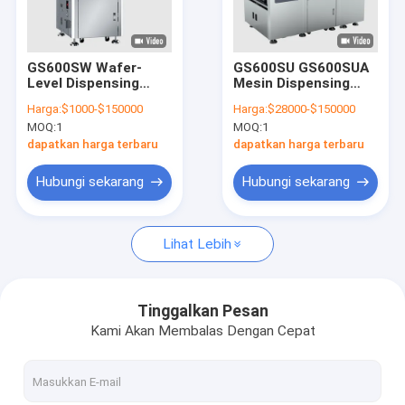
Tentang Kami
Tur Pabrik
GS600SW Wafer-
GS600SU GS600SUA
Level Dispensing
Mesin Dispensing
Kontrol Kualitas
Machine RDL Aplikasi
Underfill untuk Die
Harga:
$1000-$150000
Harga:
$28000-$150000
pertama WLP CUF
Form Underfill FCBGA
MOQ:
1
MOQ:
1
FCCSP SIP Packaging
Hubungi Kami
CUF Aplikasi
dapatkan harga terbaru
dapatkan harga terbaru
Minta Kutipan
Hubungi sekarang
Hubungi sekarang
Lihat Lebih
Mesin Dispensing Adhesive
Glue Micro Dispenser
Tinggalkan Pesan
Kami Akan Membalas Dengan Cepat
Mesin Dispensing Lima Axis
Mesin pemasangan sepenuhnya otomatis