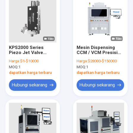
KPS2000 Series
Mesin Dispensing
Piezo Jet Valve
CCM / VCM Presisi
Upgrade Akustik
Tinggi. Sistem
Harga:
$1-$10000
Harga:
$28000-$150000
Semikonduktor Optik
Otomatis Dual Head
MOQ:
1
MOQ:
1
Medis Stabil Dan
untuk Manufaktur
Konsisten
dapatkan harga terbaru
dapatkan harga terbaru
Hubungi sekarang
Hubungi sekarang
Rumah
Produk
Pertunjukan VR