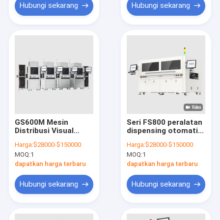
Hubungi sekarang
Hubungi sekarang
GS600M Mesin
Seri FS800 peralatan
Distribusi Visual
dispensing otomatis
Online MEMS
energi baru industri
Harga:
$28000-$150000
Harga:
$28000-$150000
Mikrofon MEMS
FPC bertemu dengan
MOQ:
1
MOQ:
1
Akselerometer MEMS
modul miring & rotasi
Barometer
dapatkan harga terbaru
dapatkan harga terbaru
Hubungi sekarang
Hubungi sekarang