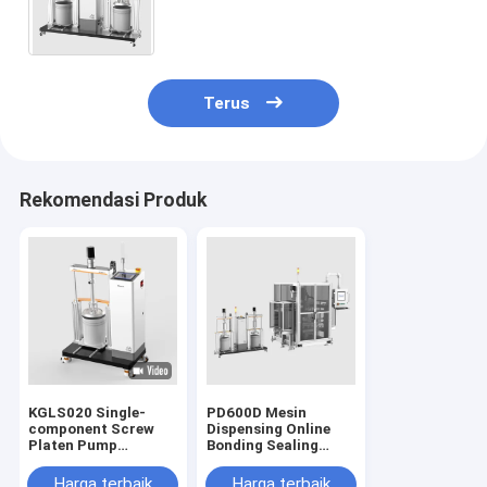
Panas Perekat Struktural
Terus
Rekomendasi Produk
KGLS020 Single-
PD600D Mesin
component Screw
Dispensing Online
Platen Pump
Bonding Sealing
Lubricant UV Glue
Cooling Electric
Adhesives Sealant
Drive EDU/ECU DCDC
Harga terbaik
Harga terbaik