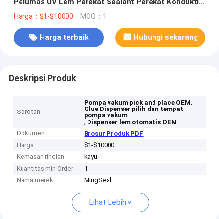
Pelumas UV Lem Perekat Sealant Perekat Konduktif
Panas Perekat Struktural
Harga：$1-$10000
MOQ：1
Harga terbaik
Hubungi sekarang
Deskripsi Produk
,
Pompa vakum pick and place OEM
Glue Dispenser pilih dan tempat
Sorotan
pompa vakum
,
Dispenser lem otomatis OEM
Dokumen
Brosur Produk PDF
Harga
$1-$10000
Kemasan rincian
kayu
Kuantitas min Order
1
Nama merek
MingSeal
Lihat Lebih