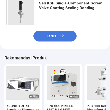
Seri KSP Single-Component Screw
Valve Coating Sealing Bonding
Filling Packaging Potting UV Curing
Adhesive Thermal Gel
Terus
Rekomendasi Produk
KDC/DC Series
FPC dan MiniLED
PJS-100 Serie
Precision Dispensing
SMT DAM&FIll
Piezoelectric 