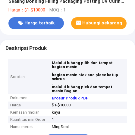
Sealing Bonding Filling Packaging Potting UV Curing
Adhesive Thermal Gel
Harga：$1-$10000
MOQ：1
Harga terbaik
Hubungi sekarang
Deskripsi Produk
Melalui lubang pilih dan tempat
bagian mesin
,
bagian mesin pick and place katup
Sorotan
sekrup
,
melalui lubang pick dan tempat
mesin Bagian
Dokumen
Brosur Produk PDF
Harga
$1-$10000
Kemasan rincian
kayu
Kuantitas min Order
1
Nama merek
MingSeal