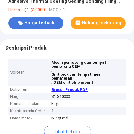
Adhesive Thermal Coating Sealing Bonding Filing
Packaging Poting
Harga：$1-$10000
MOQ：1
Harga terbaik
Hubungi sekarang
Deskripsi Produk
Mesin pemotong dan tempat
pemotong OEM
,
Sorotan
Smt pick dan tempat mesin
pemateran
,
OEM smt chip mount
Dokumen
Brosur Produk PDF
Harga
$1-$10000
Kemasan rincian
kayu
Kuantitas min Order
1
Nama merek
MingSeal
Lihat Lebih