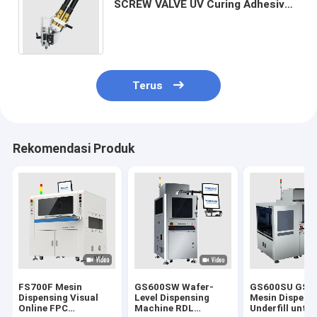
SCREW VALVE UV Curing Adhesive
Thermal Coating Sealing Bonding
Filing Packaging Poting
Terus
Rekomendasi Produk
FS700F Mesin
GS600SW Wafer-
GS600SU GS6
Dispensing Visual
Level Dispensing
Mesin Dispens
Online FPC
Machine RDL
Underfill untuk